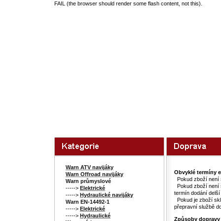
FAIL (the browser should render some flash content, not this).
Warn ATV navijáky
Obvyklé termíny 
Warn Offroad navijáky
Pokud zboží není s
Warn průmyslové
Pokud zboží není s
----->
Elektrické
termín dodání delš
----->
Hydraulické navijáky
Pokud je zboží sk
Warn EN-14492-1
přepravní službě do
----->
Elektrické
----->
Hydraulické
Způsoby dopravy