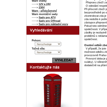
Warn vrátky
Přepravu zboží zaji
----->
12V a 24V
O odeslání respekt
----->
230V
Při převzetí zboží 
Warn - příslušenství
bezprostředně po ob
Warn montážní sady
zkontrolovat zda j
----->
Sady pro ATV
zda nedošlo k pošk
----->
Sady pro Offroad
zástupce přepravní 
----->
Sady pro nákladní vozy
Pokud toto odmítne
společnosti. V pří
zásilky je nezbytně
problémů s reklamac
společnost.
Pohon:
Osobní odběr zbo
Tažná síla:
V případě, že jste 
možnosti odběru zb
provozovně Praha 
Provozní doba je p
svátky). U některé
dodatečně na přání